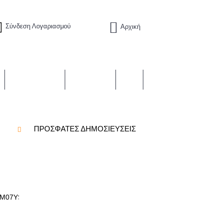
Σύνδεση Λογαριασμού
Αρχική
0 προϊόν(τα) - €0,00
ΠΡΟΣΦΟΡΈΣ
ΑΞΕΣΟΥΆΡ
BLOG
ΠΡΌΣΦΑΤΕΣ ΔΗΜΟΣΙΕΎΣΕΙΣ
WM07YSzWpoi60uR5QmfLUw/featured...