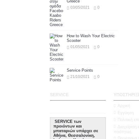
Greece
03/05/2021
0
How to Wash Your Electric
Scooter
01/05/2021
0
Service Points
21/10/2021
0
SERVICE
ΥΠΟΣΤΉΡΙΞ
Αρχική
Εγγύηση
Πολιτική ε
SERVICE των
προιόντων και
Διαχείριση 
μπαταριών υπάρχει σε
ποιότητας.
Αθήνα, Θεσσαλονίκη,
Παράπονα O