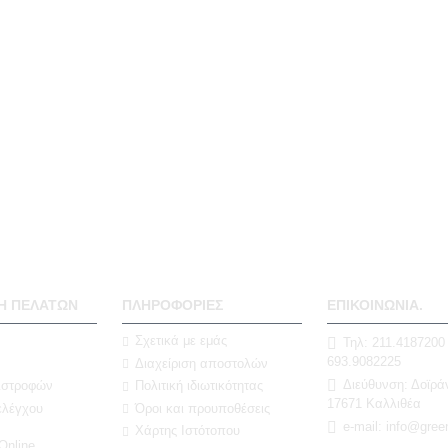
Η ΠΕΛΑΤΏΝ
ΠΛΗΡΟΦΟΡΊΕΣ
ΕΠΙΚΟΙΝΩΝΊΑ.
Σχετικά με εμάς
Τηλ: 211.4187200
693.9082225
Διαχείριση αποστολών
Διεύθυνση: Δοϊρά
πιστροφών
Πολιτική ιδιωτικότητας
17671 Καλλιθέα
ελέγχου
Όροι και προυποθέσεις
e-mail: info@gree
Χάρτης Ιστότοπου
nline.